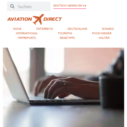
DEUTSCH »
ENGLISH »
HOME
ÖSTERREICH
DEUTSCHLAND
SCHWEIZ
INTERNATIONAL
TOURISTIK
FOOD-INSIDER
TRIPREPORTS
REISETIPPS
MILITÄR