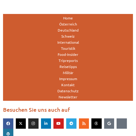
Home
Österreich
Deutschland
Schweiz
International
Touristik
Food-Insider
Tripreports
Reisetipps
Militär
Impressum
Kontakt
Datenschutz
Newsletter
Besuchen Sie uns auch auf