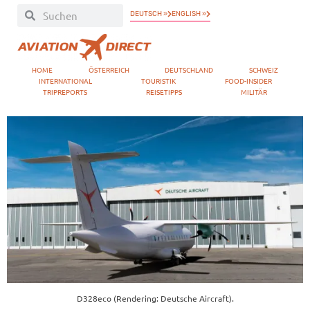
DEUTSCH »
ENGLISH »
HOME
ÖSTERREICH
DEUTSCHLAND
SCHWEIZ
INTERNATIONAL
TOURISTIK
FOOD-INSIDER
TRIPREPORTS
REISETIPPS
MILITÄR
D328eco (Rendering: Deutsche Aircraft).