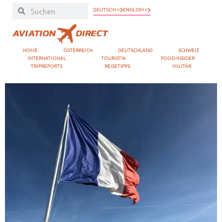
DEUTSCH »
ENGLISH »
HOME
ÖSTERREICH
DEUTSCHLAND
SCHWEIZ
INTERNATIONAL
TOURISTIK
FOOD-INSIDER
TRIPREPORTS
REISETIPPS
MILITÄR