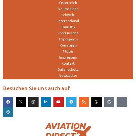
Österreich
Deutschland
Schweiz
International
Touristik
Food-Insider
Tripreports
Reisetipps
Militär
Impressum
Kontakt
Datenschutz
Newsletter
Besuchen Sie uns auch auf