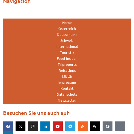
Navigation
Home
Österreich
Deutschland
Schweiz
International
Touristik
Food-Insider
Tripreports
Reisetipps
Militär
Impressum
Kontakt
Datenschutz
Newsletter
Besuchen Sie uns auch auf