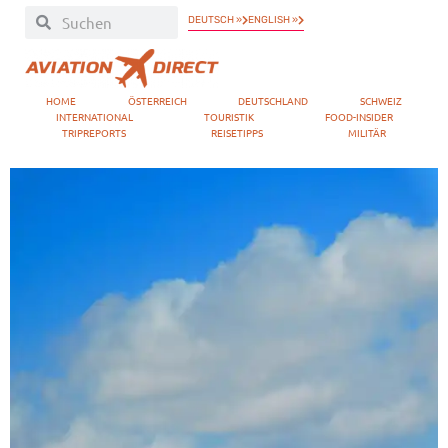
DEUTSCH »
ENGLISH »
HOME
ÖSTERREICH
DEUTSCHLAND
SCHWEIZ
INTERNATIONAL
TOURISTIK
FOOD-INSIDER
TRIPREPORTS
REISETIPPS
MILITÄR