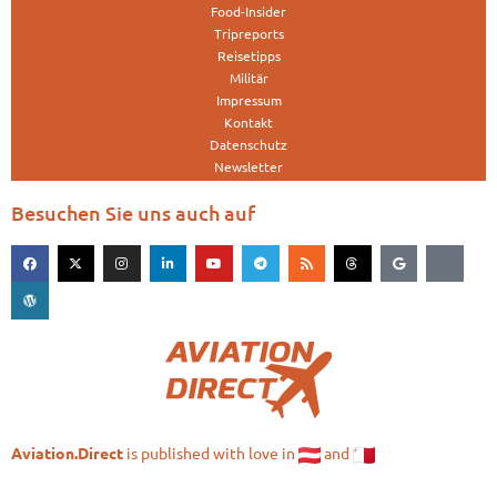
Food-Insider
Tripreports
Reisetipps
Militär
Impressum
Kontakt
Datenschutz
Newsletter
Besuchen Sie uns auch auf
is published with love in
and
Aviation.Direct