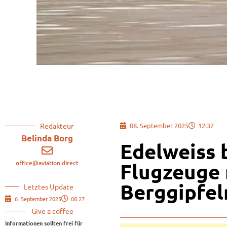
Redakteur
08. September 2025
12:32
Belinda Borg
Edelweiss 
office@aviation.direct
Flugzeuge 
Berggipfel
Letztes Update
6. September 2025
08:27
Give a coffee
Informationen sollten frei für