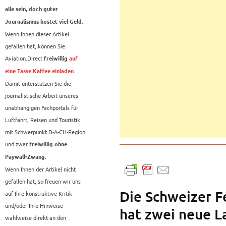
alle sein, doch guter
Journalismus kostet viel Geld.
Wenn Ihnen dieser Artikel
gefallen hat, können Sie
Aviation.Direct
freiwillig
auf
.
eine Tasse Kaffee einladen
Damit unterstützen Sie die
journalistische Arbeit unseres
unabhängigen Fachportals für
Luftfahrt, Reisen und Touristik
mit Schwerpunkt D-A-CH-Region
und zwar
freiwillig ohne
Paywall-Zwang.
Wenn Ihnen der Artikel nicht
gefallen hat, so freuen wir uns
Die Schweizer F
auf Ihre konstruktive Kritik
und/oder Ihre Hinweise
hat zwei neue L
wahlweise direkt an den