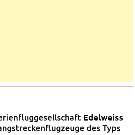
erienfluggesellschaft
Edelweiss
angstreckenflugzeuge des Typs