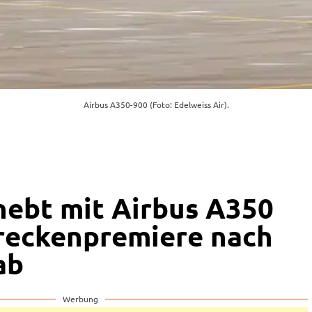
Airbus A350-900 (Foto: Edelweiss Air).
hebt mit Airbus A350
reckenpremiere nach
ab
Werbung