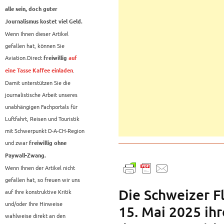
alle sein, doch guter
Journalismus kostet viel Geld.
Wenn Ihnen dieser Artikel
gefallen hat, können Sie
Aviation.Direct
freiwillig
auf
.
eine Tasse Kaffee einladen
Damit unterstützen Sie die
journalistische Arbeit unseres
unabhängigen Fachportals für
Luftfahrt, Reisen und Touristik
mit Schwerpunkt D-A-CH-Region
und zwar
freiwillig ohne
Paywall-Zwang.
Wenn Ihnen der Artikel nicht
gefallen hat, so freuen wir uns
Die Schweizer F
auf Ihre konstruktive Kritik
und/oder Ihre Hinweise
15. Mai 2025 ih
wahlweise direkt an den