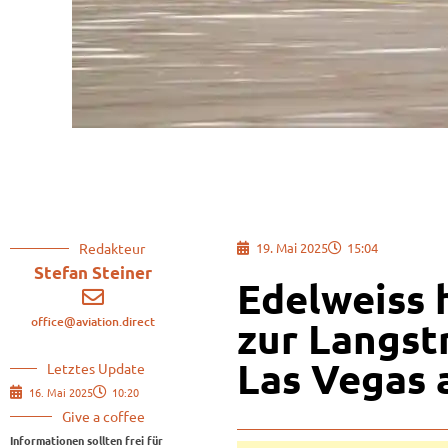
Redakteur
19. Mai 2025
15:04
Stefan Steiner
Edelweiss 
office@aviation.direct
zur Langst
Las Vegas 
Letztes Update
16. Mai 2025
10:20
Give a coffee
Informationen sollten frei für