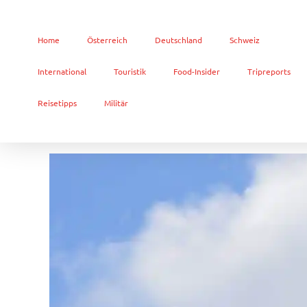
Home
Österreich
Deutschland
Schweiz
International
Touristik
Food-Insider
Tripreports
Reisetipps
Militär