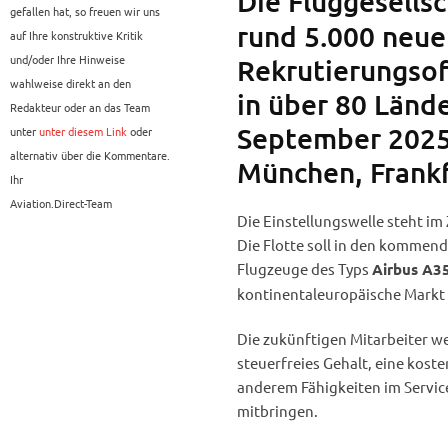
Die Fluggesells
gefallen hat, so freuen wir uns
rund 5.000 neue 
auf Ihre konstruktive Kritik
und/oder Ihre Hinweise
Rekrutierungsof
wahlweise direkt an den
in über 80 Lände
Redakteur oder an das Team
September 2025 
unter
unter diesem Link
oder
alternativ über die Kommentare.
München, Frankf
Ihr
Aviation.Direct-Team
Die Einstellungswelle steht 
Die Flotte soll in den kommen
Flugzeuge des Typs
Airbus A3
kontinentaleuropäische Markt
Die zukünftigen Mitarbeiter we
steuerfreies Gehalt, eine kost
anderem Fähigkeiten im Servi
mitbringen.