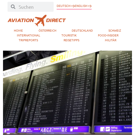
DEUTSCH »
ENGLISH »
HOME
ÖSTERREICH
DEUTSCHLAND
SCHWEIZ
INTERNATIONAL
TOURISTIK
FOOD-INSIDER
TRIPREPORTS
REISETIPPS
MILITÄR