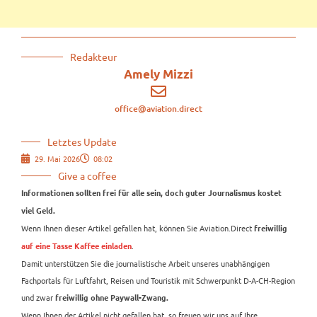
Redakteur
Amely Mizzi
office@aviation.direct
Letztes Update
29. Mai 2026
08:02
Give a coffee
Informationen sollten frei für alle sein, doch guter Journalismus kostet
viel Geld.
Wenn Ihnen dieser Artikel gefallen hat, können Sie Aviation.Direct
freiwillig
.
auf eine Tasse Kaffee einladen
Damit unterstützen Sie die journalistische Arbeit unseres unabhängigen
Fachportals für Luftfahrt, Reisen und Touristik mit Schwerpunkt D-A-CH-Region
und zwar
freiwillig ohne Paywall-Zwang.
Wenn Ihnen der Artikel nicht gefallen hat, so freuen wir uns auf Ihre