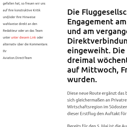
gefallen hat, so freuen wir uns
Die Fluggesellsc
auf Ihre konstruktive Kritik
und/oder Ihre Hinweise
Engagement am 
wahlweise direkt an den
und am vergang
Redakteur oder an das Team
unter
unter diesem Link
oder
Direktverbindun
alternativ über die Kommentare.
eingeweiht. Die
Ihr
dreimal wöchent
Aviation.Direct-Team
auf Mittwoch, F
wurden.
Diese neue Route ergänzt das 
sich gleichermaßen an Privatre
Wirtschaftsregion im Südosten
dieser Erstflug den Auftakt f
Bereits für den 5. Mai ist die