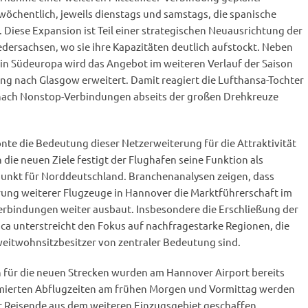
öchentlich, jeweils dienstags und samstags, die spanische
 Diese Expansion ist Teil einer strategischen Neuausrichtung der
iedersachsen, wo sie ihre Kapazitäten deutlich aufstockt. Neben
 in Südeuropa wird das Angebot im weiteren Verlauf der Saison
g nach Glasgow erweitert. Damit reagiert die Lufthansa-Tochter
 nach Nonstop-Verbindungen abseits der großen Drehkreuze
nte die Bedeutung dieser Netzerweiterung für die Attraktivität
die neuen Ziele festigt der Flughafen seine Funktion als
unkt für Norddeutschland. Branchenanalysen zeigen, dass
rung weiterer Flugzeuge in Hannover die Marktführerschaft im
rbindungen weiter ausbaut. Insbesondere die Erschließung der
ca unterstreicht den Fokus auf nachfragestarke Regionen, die
weitwohnsitzbesitzer von zentraler Bedeutung sind.
 für die neuen Strecken wurden am Hannover Airport bereits
imierten Abflugzeiten am frühen Morgen und Vormittag werden
 Reisende aus dem weiteren Einzugsgebiet geschaffen.