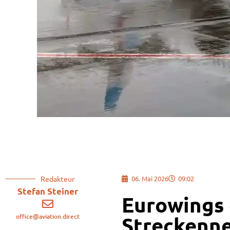
Redakteur
06. Mai 2026
09:02
Stefan Steiner
Eurowings 
office@aviation.direct
Streckenn