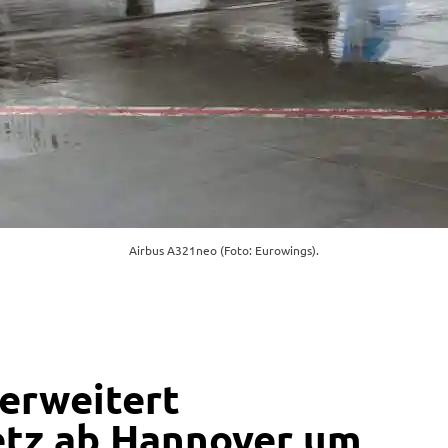
Airbus A321neo (Foto: Eurowings).
erweitert
etz ab Hannover um