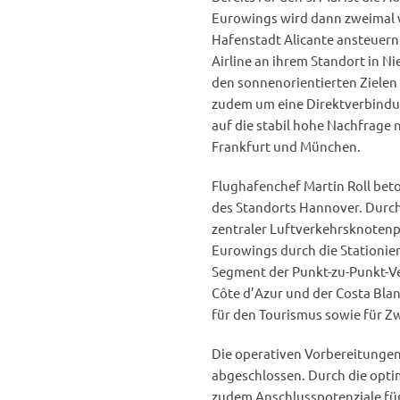
Eurowings wird dann zweimal w
Hafenstadt Alicante ansteuern.
Airline an ihrem Standort in N
den sonnenorientierten Zielen
zudem um eine Direktverbindun
auf die stabil hohe Nachfrage
Frankfurt und München.
Flughafenchef Martin Roll beto
des Standorts Hannover. Durch 
zentraler Luftverkehrsknotenp
Eurowings durch die Stationie
Segment der Punkt-zu-Punkt-Ve
Côte d’Azur und der Costa Blan
für den Tourismus sowie für Z
Die operativen Vorbereitungen
abgeschlossen. Durch die opt
zudem Anschlusspotenziale für