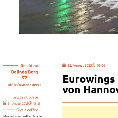
Redakteur
22. August 2025
09:06
Belinda Borg
Eurowings 
office@aviation.direct
von Hannov
Letztes Update
21. August 2025
08:28
Give a coffee
Informationen sollten frei für