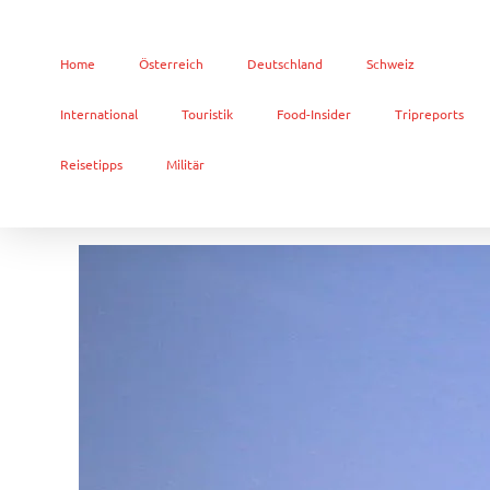
Home
Österreich
Deutschland
Schweiz
International
Touristik
Food-Insider
Tripreports
Reisetipps
Militär