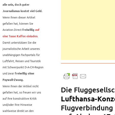
alle sein, doch guter
Journalismus kostet viel Geld.
Wenn Ihnen dieser Artikel
gefallen hat, können Sie
Aviation.Direct
freiwillig
auf
.
eine Tasse Kaffee einladen
Damit unterstützen Sie die
journalistische Arbeit unseres
unabhängigen Fachportals für
Luftfahrt, Reisen und Touristik
mit Schwerpunkt D-A-CH-Region
und zwar
freiwillig ohne
Paywall-Zwang.
Wenn Ihnen der Artikel nicht
Die Fluggesells
gefallen hat, so freuen wir uns
Lufthansa-Konz
auf Ihre konstruktive Kritik
und/oder Ihre Hinweise
Flugverbindung
wahlweise direkt an den