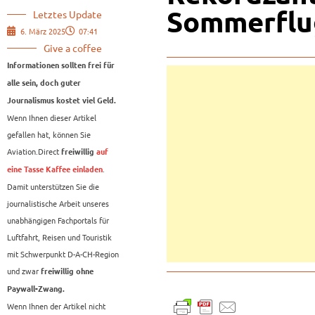
Sommerflu
Letztes Update
6. März 2025
07:41
Give a coffee
Informationen sollten frei für
alle sein, doch guter
Journalismus kostet viel Geld.
Wenn Ihnen dieser Artikel
gefallen hat, können Sie
Aviation.Direct
freiwillig
auf
.
eine Tasse Kaffee einladen
Damit unterstützen Sie die
journalistische Arbeit unseres
unabhängigen Fachportals für
Luftfahrt, Reisen und Touristik
mit Schwerpunkt D-A-CH-Region
und zwar
freiwillig ohne
Paywall-Zwang.
Wenn Ihnen der Artikel nicht