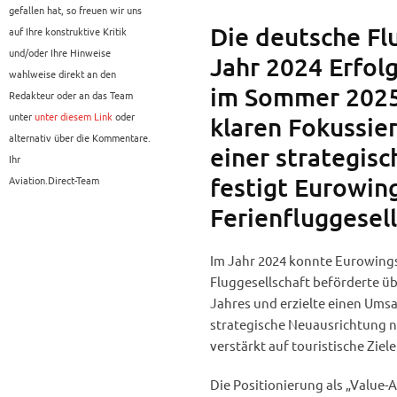
gefallen hat, so freuen wir uns
Die deutsche Fl
auf Ihre konstruktive Kritik
und/oder Ihre Hinweise
Jahr 2024 Erfolg
wahlweise direkt an den
im Sommer 2025 
Redakteur oder an das Team
unter
unter diesem Link
oder
klaren Fokussier
alternativ über die Kommentare.
einer strategis
Ihr
festigt Eurowing
Aviation.Direct-Team
Ferienfluggesel
Im Jahr 2024 konnte Eurowings
Fluggesellschaft beförderte üb
Jahres und erzielte einen Umsat
strategische Neuausrichtung n
verstärkt auf touristische Ziel
Die Positionierung als „Value-A