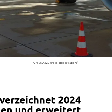
Airbus A320 (Foto: Robert Spohr).
verzeichnet 2024
en und erweitert