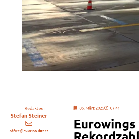
Redakteur
06. März 2025
07:41
Stefan Steiner
Eurowings 
office@aviation.direct
Rekordzahl