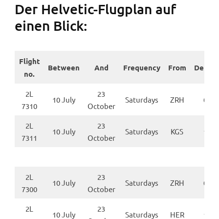
Der Helvetic-Flugplan auf
einen Blick:
Flight
Between
And
Frequency
From
Depart
no.
2L
23
10 July
Saturdays
ZRH
08:4
7310
October
2L
23
10 July
Saturdays
KGS
13:2
7311
October
2L
23
10 July
Saturdays
ZRH
07:3
7300
October
2L
23
10 July
Saturdays
HER
12:0