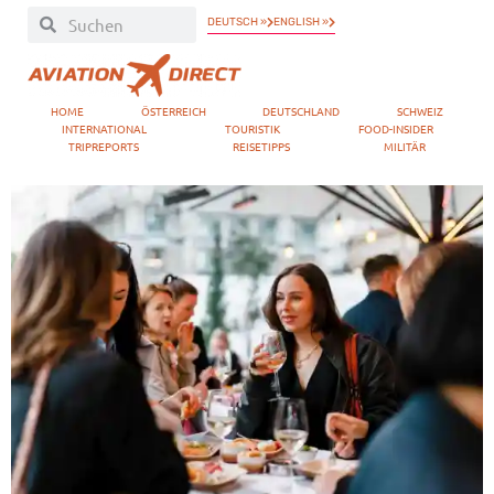
DEUTSCH »
ENGLISH »
HOME
ÖSTERREICH
DEUTSCHLAND
SCHWEIZ
INTERNATIONAL
TOURISTIK
FOOD-INSIDER
TRIPREPORTS
REISETIPPS
MILITÄR