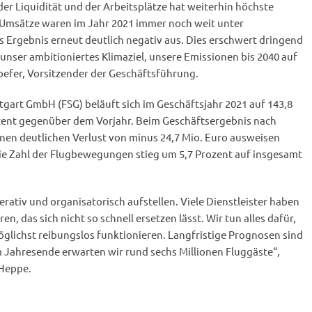
r Liquidität und der Arbeitsplätze hat weiterhin höchste
d Umsätze waren im Jahr 2021 immer noch weit unter
as Ergebnis erneut deutlich negativ aus. Dies erschwert dringend
 unser ambitioniertes Klimaziel, unsere Emissionen bis 2040 auf
hoefer, Vorsitzender der Geschäftsführung.
gart GmbH (FSG) beläuft sich im Geschäftsjahr 2021 auf 143,8
rozent gegenüber dem Vorjahr. Beim Geschäftsergebnis nach
inen deutlichen Verlust von minus 24,7 Mio. Euro ausweisen
Die Zahl der Flugbewegungen stieg um 5,7 Prozent auf insgesamt
erativ und organisatorisch aufstellen. Viele Dienstleister haben
n, das sich nicht so schnell ersetzen lässt. Wir tun alles dafür,
glichst reibungslos funktionieren. Langfristige Prognosen sind
m Jahresende erwarten wir rund sechs Millionen Fluggäste“,
 Heppe.