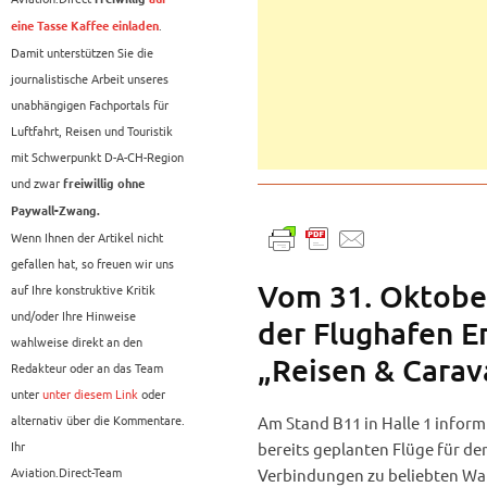
.
eine Tasse Kaffee einladen
Damit unterstützen Sie die
journalistische Arbeit unseres
unabhängigen Fachportals für
Luftfahrt, Reisen und Touristik
mit Schwerpunkt D-A-CH-Region
und zwar
freiwillig ohne
Paywall-Zwang.
Wenn Ihnen der Artikel nicht
gefallen hat, so freuen wir uns
Vom 31. Oktobe
auf Ihre konstruktive Kritik
und/oder Ihre Hinweise
der Flughafen E
wahlweise direkt an den
„Reisen & Carava
Redakteur oder an das Team
unter
unter diesem Link
oder
alternativ über die Kommentare.
Am Stand B11 in Halle 1 inform
Ihr
bereits geplanten Flüge für d
Aviation.Direct-Team
Verbindungen zu beliebten War