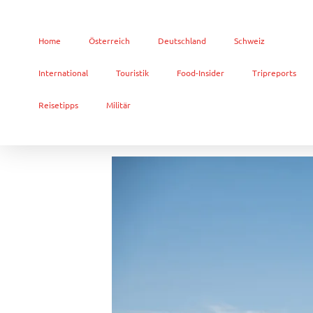
Home
Österreich
Deutschland
Schweiz
International
Touristik
Food-Insider
Tripreports
Reisetipps
Militär