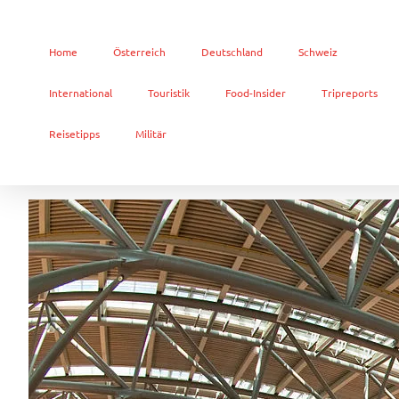
Home
Österreich
Deutschland
Schweiz
International
Touristik
Food-Insider
Tripreports
Reisetipps
Militär