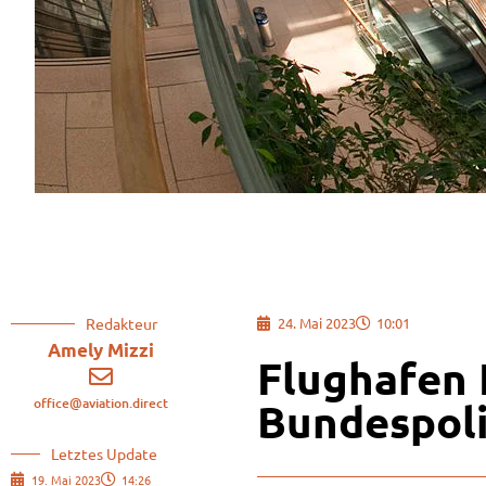
Redakteur
24. Mai 2023
10:01
Amely Mizzi
Flughafen 
office@aviation.direct
Bundespoli
Letztes Update
19. Mai 2023
14:26