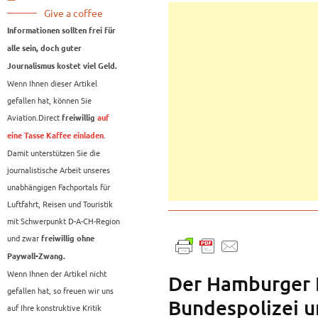
Give a coffee
Informationen sollten frei für
alle sein, doch guter
Journalismus kostet viel Geld.
Wenn Ihnen dieser Artikel
gefallen hat, können Sie
Aviation.Direct
freiwillig
auf
.
eine Tasse Kaffee einladen
Damit unterstützen Sie die
journalistische Arbeit unseres
unabhängigen Fachportals für
Luftfahrt, Reisen und Touristik
mit Schwerpunkt D-A-CH-Region
und zwar
freiwillig ohne
Paywall-Zwang.
Wenn Ihnen der Artikel nicht
Der Hamburger F
gefallen hat, so freuen wir uns
Bundespolizei 
auf Ihre konstruktive Kritik