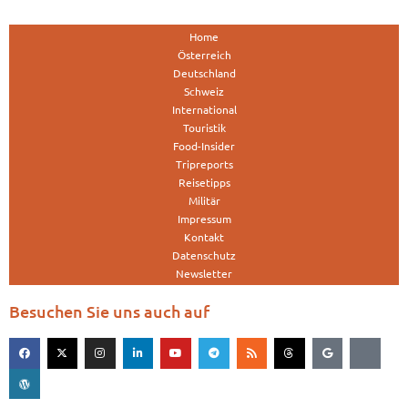
Home
Österreich
Deutschland
Schweiz
International
Touristik
Food-Insider
Tripreports
Reisetipps
Militär
Impressum
Kontakt
Datenschutz
Newsletter
Besuchen Sie uns auch auf