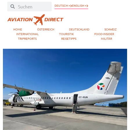
DEUTSCH »
ENGLISH »
HOME
ÖSTERREICH
DEUTSCHLAND
SCHWEIZ
INTERNATIONAL
TOURISTIK
FOOD-INSIDER
TRIPREPORTS
REISETIPPS
MILITÄR