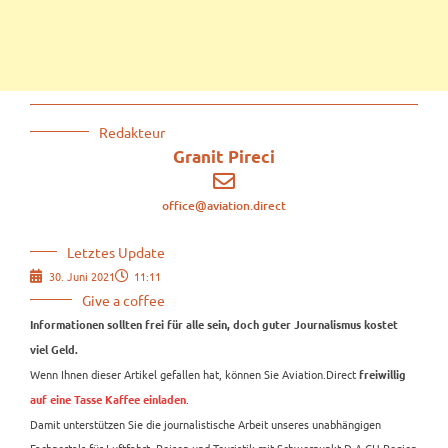
Redakteur
Granit Pireci
office@aviation.direct
Letztes Update
30. Juni 2021
11:11
Give a coffee
Informationen sollten frei für alle sein, doch guter Journalismus kostet
viel Geld.
Wenn Ihnen dieser Artikel gefallen hat, können Sie Aviation.Direct
freiwillig
.
auf eine Tasse Kaffee einladen
Damit unterstützen Sie die journalistische Arbeit unseres unabhängigen
Fachportals für Luftfahrt, Reisen und Touristik mit Schwerpunkt D-A-CH-Region