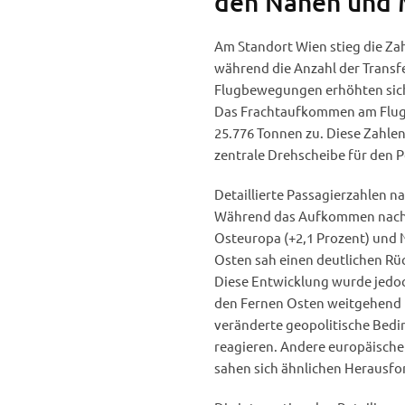
den Nahen und M
Am Standort Wien stieg die Zah
während die Anzahl der Transfe
Flugbewegungen erhöhten sich 
Das Frachtaufkommen am Flugh
25.776 Tonnen zu. Diese Zahle
zentrale Drehscheibe für den P
Detaillierte Passagierzahlen 
Während das Aufkommen nach W
Osteuropa (+2,1 Prozent) und 
Osten sah einen deutlichen Rü
Diese Entwicklung wurde jedoc
den Fernen Osten weitgehend ko
veränderte geopolitische Bed
reagieren. Andere europäische
sahen sich ähnlichen Herausf