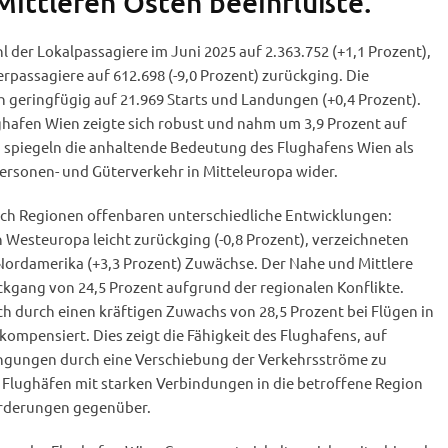
ittleren Osten beeinflußte.
l der Lokalpassagiere im Juni 2025 auf 2.363.752 (+1,1 Prozent),
rpassagiere auf 612.698 (-9,0 Prozent) zurückging. Die
geringfügig auf 21.969 Starts und Landungen (+0,4 Prozent).
afen Wien zeigte sich robust und nahm um 3,9 Prozent auf
n spiegeln die anhaltende Bedeutung des Flughafens Wien als
ersonen- und Güterverkehr in Mitteleuropa wider.
nach Regionen offenbaren unterschiedliche Entwicklungen:
esteuropa leicht zurückging (-0,8 Prozent), verzeichneten
Nordamerika (+3,3 Prozent) Zuwächse. Der Nahe und Mittlere
ckgang von 24,5 Prozent aufgrund der regionalen Konflikte.
h durch einen kräftigen Zuwachs von 28,5 Prozent bei Flügen in
mpensiert. Dies zeigt die Fähigkeit des Flughafens, auf
ingungen durch eine Verschiebung der Verkehrsströme zu
 Flughäfen mit starken Verbindungen in die betroffene Region
orderungen gegenüber.