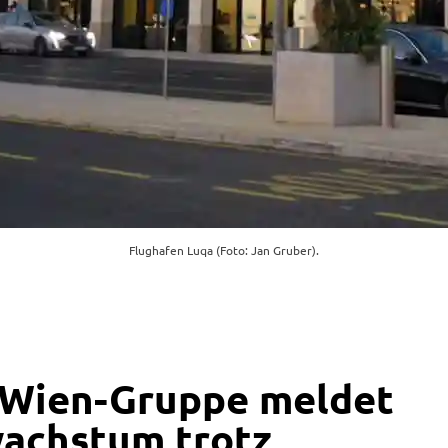
Flughafen Luqa (Foto: Jan Gruber).
-Wien-Gruppe meldet
achstum trotz