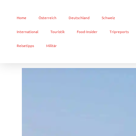
Home
Österreich
Deutschland
Schweiz
International
Touristik
Food-Insider
Tripreports
Reisetipps
Militär