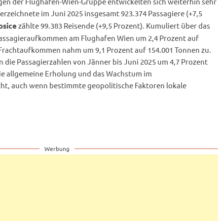
ngen der Flughafen-Wien-Gruppe entwickelten sich weiterhin sehr
erzeichnete im Juni 2025 insgesamt 923.374 Passagiere (+7,5
zählte 99.383 Reisende (+9,5 Prozent). Kumuliert über das
osice
 Passagieraufkommen am Flughafen Wien um 2,4 Prozent auf
 Frachtaufkommen nahm um 9,1 Prozent auf 154.001 Tonnen zu.
 die Passagierzahlen von Jänner bis Juni 2025 um 4,7 Prozent
die allgemeine Erholung und das Wachstum im
cht, auch wenn bestimmte geopolitische Faktoren lokale
Werbung