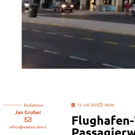
Redakteur
15. Juli 2025
09:44
Jan Gruber
Flughafen
office@aviation.direct
Passagierw