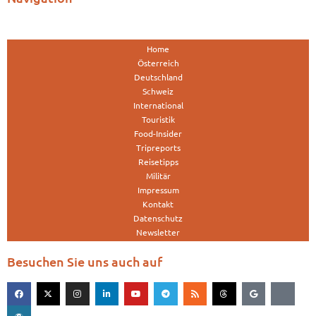
Home
Österreich
Deutschland
Schweiz
International
Touristik
Food-Insider
Tripreports
Reisetipps
Militär
Impressum
Kontakt
Datenschutz
Newsletter
Besuchen Sie uns auch auf