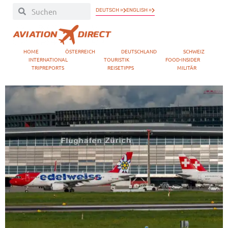
DEUTSCH »
ENGLISH »
HOME
ÖSTERREICH
DEUTSCHLAND
SCHWEIZ
INTERNATIONAL
TOURISTIK
FOOD-INSIDER
TRIPREPORTS
REISETIPPS
MILITÄR