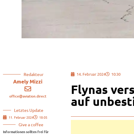
Redakteur
14. Februar 2024
10:30
Amely Mizzi
Flynas ver
office@aviation.direct
auf unbest
Letztes Update
11. Februar 2024
18:05
Give a coffee
Informationen sollten frei für