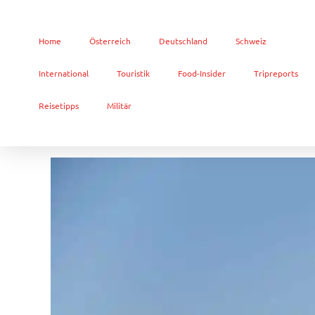
Home
Österreich
Deutschland
Schweiz
International
Touristik
Food-Insider
Tripreports
Reisetipps
Militär