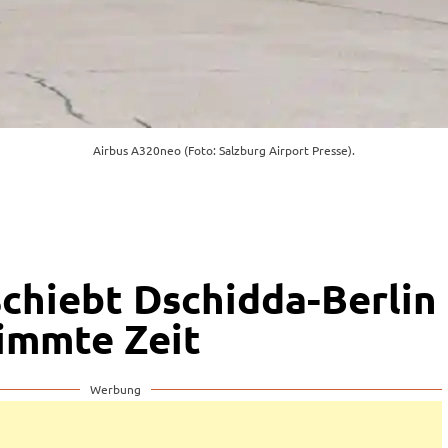
Airbus A320neo (Foto: Salzburg Airport Presse).
schiebt Dschidda-Berlin
immte Zeit
Werbung