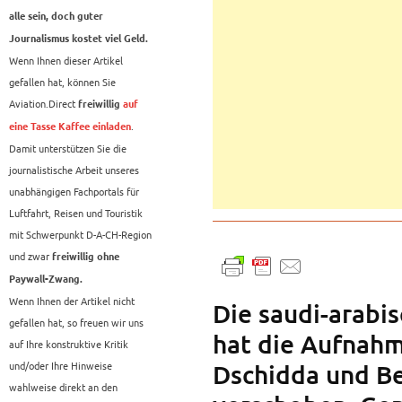
alle sein, doch guter
Journalismus kostet viel Geld.
Wenn Ihnen dieser Artikel
gefallen hat, können Sie
Aviation.Direct
freiwillig
auf
.
eine Tasse Kaffee einladen
Damit unterstützen Sie die
journalistische Arbeit unseres
unabhängigen Fachportals für
Luftfahrt, Reisen und Touristik
mit Schwerpunkt D-A-CH-Region
und zwar
freiwillig ohne
Paywall-Zwang.
Wenn Ihnen der Artikel nicht
Die saudi-arabis
gefallen hat, so freuen wir uns
hat die Aufnah
auf Ihre konstruktive Kritik
und/oder Ihre Hinweise
Dschidda und Be
wahlweise direkt an den