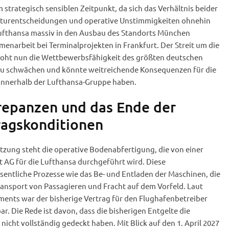
 strategisch sensiblen Zeitpunkt, da sich das Verhältnis beider
kturentscheidungen und operative Unstimmigkeiten ohnehin
Lufthansa massiv in den Ausbau des Standorts München
menarbeit bei Terminalprojekten in Frankfurt. Der Streit um die
oht nun die Wettbewerbsfähigkeit des größten deutschen
 zu schwächen und könnte weitreichende Konsequenzen für die
 innerhalb der Lufthansa-Gruppe haben.
krepanzen und das Ende der
ragskonditionen
zung steht die operative Bodenabfertigung, die von einer
t AG für die Lufthansa durchgeführt wird. Diese
entliche Prozesse wie das Be- und Entladen der Maschinen, die
ansport von Passagieren und Fracht auf dem Vorfeld. Laut
nts war der bisherige Vertrag für den Flughafenbetreiber
ar. Die Rede ist davon, dass die bisherigen Entgelte die
nicht vollständig gedeckt haben. Mit Blick auf den 1. April 2027