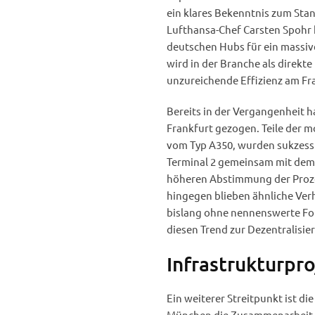
ein klares Bekenntnis zum Stan
Lufthansa-Chef Carsten Spohr h
deutschen Hubs für ein massiv
wird in der Branche als direkte
unzureichende Effizienz am Fr
Bereits in der Vergangenheit 
Frankfurt gezogen. Teile der 
vom Typ A350, wurden sukzessi
Terminal 2 gemeinsam mit dem 
höheren Abstimmung der Prozes
hingegen blieben ähnliche Ve
bislang ohne nennenswerte For
diesen Trend zur Dezentralisie
Infrastrukturpr
Ein weiterer Streitpunkt ist di
München die Zusammenarbeit zwi