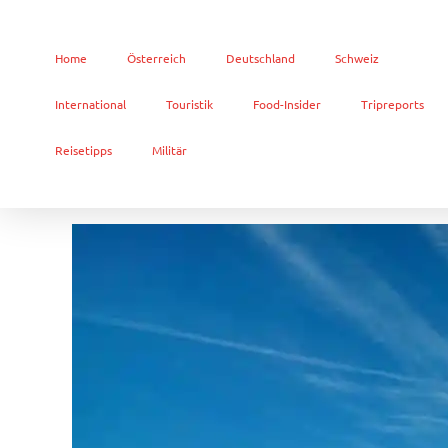
Home
Österreich
Deutschland
Schweiz
International
Touristik
Food-Insider
Tripreports
Reisetipps
Militär