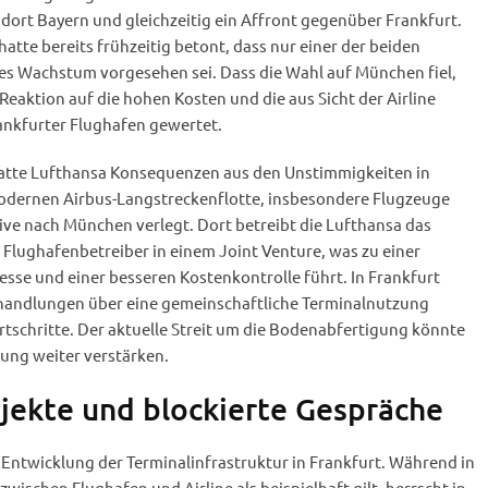
dort Bayern und gleichzeitig ein Affront gegenüber Frankfurt.
atte bereits frühzeitig betont, dass nur einer der beiden
es Wachstum vorgesehen sei. Dass die Wahl auf München fiel,
 Reaktion auf die hohen Kosten und die aus Sicht der Airline
ankfurter Flughafen gewertet.
hatte Lufthansa Konsequenzen aus den Unstimmigkeiten in
modernen Airbus-Langstreckenflotte, insbesondere Flugzeuge
ve nach München verlegt. Dort betreibt die Lufthansa das
Flughafenbetreiber in einem Joint Venture, was zu einer
se und einer besseren Kostenkontrolle führt. In Frankfurt
rhandlungen über eine gemeinschaftliche Terminalnutzung
tschritte. Der aktuelle Streit um die Bodenabfertigung könnte
rung weiter verstärken.
ojekte und blockierte Gespräche
e Entwicklung der Terminalinfrastruktur in Frankfurt. Während in
schen Flughafen und Airline als beispielhaft gilt, herrscht in