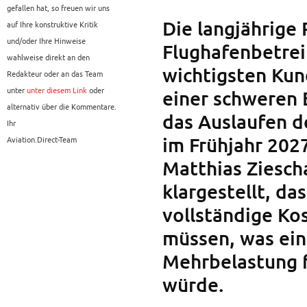
gefallen hat, so freuen wir uns
Die langjährige
auf Ihre konstruktive Kritik
und/oder Ihre Hinweise
Flughafenbetrei
wahlweise direkt an den
wichtigsten Kun
Redakteur oder an das Team
unter
unter diesem Link
oder
einer schweren 
alternativ über die Kommentare.
das Auslaufen d
Ihr
im Frühjahr 202
Aviation.Direct-Team
Matthias Ziesch
klargestellt, da
vollständige Ko
müssen, was eine
Mehrbelastung f
würde.