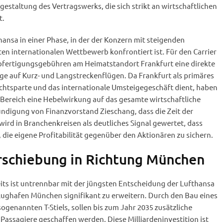
gestaltung des Vertragswerks, die sich strikt an wirtschaftlichen
t.
hansa in einer Phase, in der der Konzern mit steigenden
en internationalen Wettbewerb konfrontiert ist. Für den Carrier
bfertigungsgebühren am Heimatstandort Frankfurt eine direkte
e auf Kurz- und Langstreckenflügen. Da Frankfurt als primäres
achtsparte und das internationale Umsteigegeschäft dient, haben
Bereich eine Hebelwirkung auf das gesamte wirtschaftliche
ndigung von Finanzvorstand Zieschang, dass die Zeit der
wird in Branchenkreisen als deutliches Signal gewertet, dass
 die eigene Profitabilität gegenüber den Aktionären zu sichern.
rschiebung in Richtung München
its ist untrennbar mit der jüngsten Entscheidung der Lufthansa
Flughafen München signifikant zu erweitern. Durch den Bau eines
genannten T-Stiels, sollen bis zum Jahr 2035 zusätzliche
 Passagiere geschaffen werden. Diese Milliardeninvestition ist