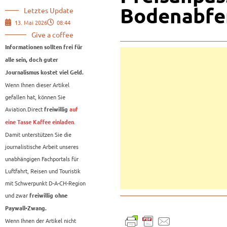
Bodenabfe
Letztes Update
13. Mai 2026
08:44
Give a coffee
Informationen sollten frei für
alle sein, doch guter
Journalismus kostet viel Geld.
Wenn Ihnen dieser Artikel
gefallen hat, können Sie
Aviation.Direct
freiwillig
auf
.
eine Tasse Kaffee einladen
Damit unterstützen Sie die
journalistische Arbeit unseres
unabhängigen Fachportals für
Luftfahrt, Reisen und Touristik
mit Schwerpunkt D-A-CH-Region
und zwar
freiwillig ohne
Paywall-Zwang.
Wenn Ihnen der Artikel nicht