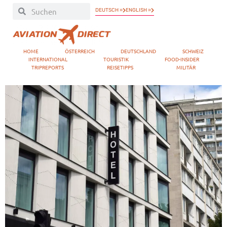
DEUTSCH »
ENGLISH »
HOME
ÖSTERREICH
DEUTSCHLAND
SCHWEIZ
INTERNATIONAL
TOURISTIK
FOOD-INSIDER
TRIPREPORTS
REISETIPPS
MILITÄR