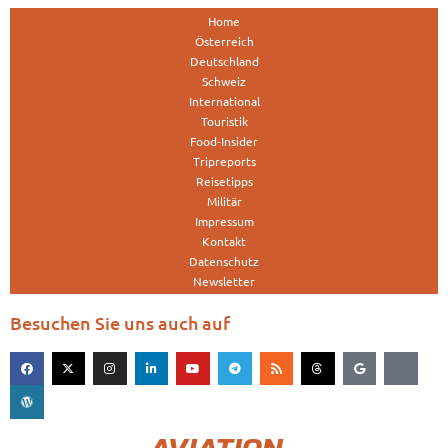
Home
Österreich
Deutschland
Schweiz
International
Touristik
Food-Insider
Tripreports
Reisetipps
Militär
Impressum
Kontakt
Datenschutz
Newsletter
Besuchen Sie uns auch auf