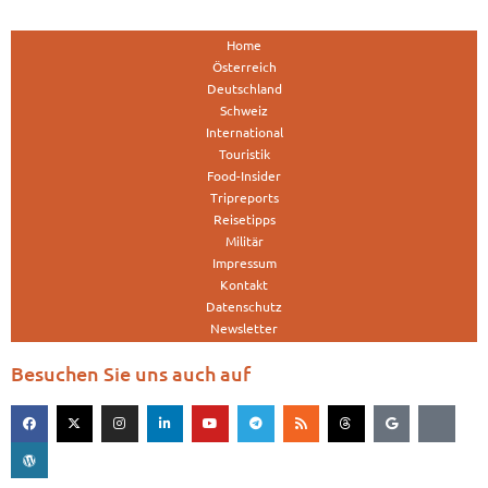
Home
Österreich
Deutschland
Schweiz
International
Touristik
Food-Insider
Tripreports
Reisetipps
Militär
Impressum
Kontakt
Datenschutz
Newsletter
Besuchen Sie uns auch auf