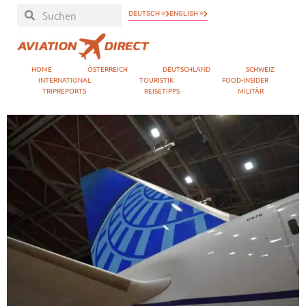
DEUTSCH »
ENGLISH »
HOME
ÖSTERREICH
DEUTSCHLAND
SCHWEIZ
INTERNATIONAL
TOURISTIK
FOOD-INSIDER
TRIPREPORTS
REISETIPPS
MILITÄR