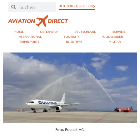
DEUTSCH »
ENGLISH »
HOME
ÖSTERREICH
DEUTSCHLAND
SCHWEIZ
INTERNATIONAL
TOURISTIK
FOOD-INSIDER
TRIPREPORTS
REISETIPPS
MILITÄR
Foto: Fraport AG.