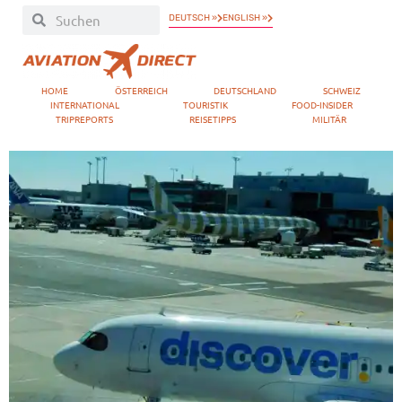
DEUTSCH »
ENGLISH »
HOME
ÖSTERREICH
DEUTSCHLAND
SCHWEIZ
INTERNATIONAL
TOURISTIK
FOOD-INSIDER
TRIPREPORTS
REISETIPPS
MILITÄR