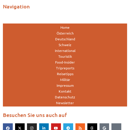
Navigation
Home
Österreich
Deutschland
Schweiz
International
Touristik
Food-Insider
Tripreports
Reisetipps
Militär
Impressum
Kontakt
Datenschutz
Newsletter
Besuchen Sie uns auch auf