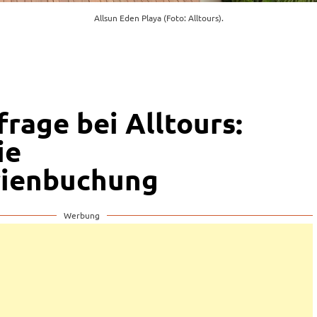
Allsun Eden Playa (Foto: Alltours).
rage bei Alltours:
ie
ienbuchung
Werbung