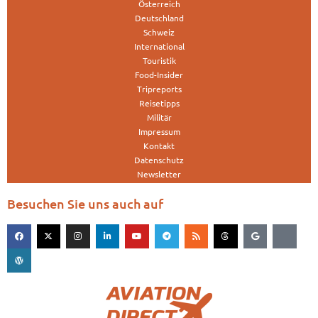
Österreich
Deutschland
Schweiz
International
Touristik
Food-Insider
Tripreports
Reisetipps
Militär
Impressum
Kontakt
Datenschutz
Newsletter
Besuchen Sie uns auch auf