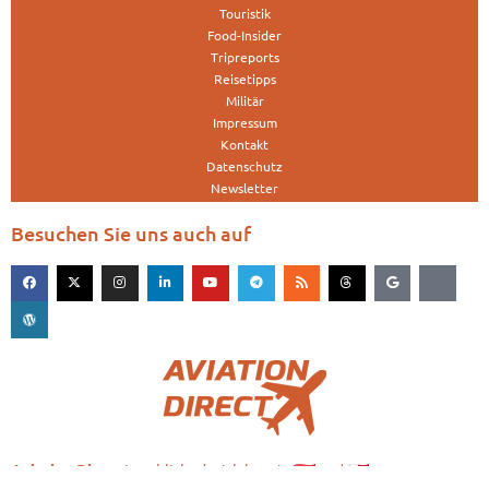
Touristik
Food-Insider
Tripreports
Reisetipps
Militär
Impressum
Kontakt
Datenschutz
Newsletter
Besuchen Sie uns auch auf
is published with love in
and
Aviation.Direct