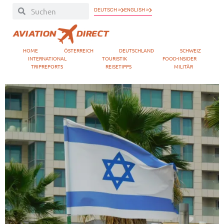
DEUTSCH »
ENGLISH »
HOME
ÖSTERREICH
DEUTSCHLAND
SCHWEIZ
INTERNATIONAL
TOURISTIK
FOOD-INSIDER
TRIPREPORTS
REISETIPPS
MILITÄR