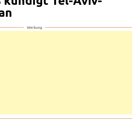
 kündigt Tel-Aviv-
an
Werbung