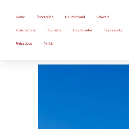
Home
Österreich
Deutschland
Schweiz
International
Touristik
Food-Insider
Tripreports
Reisetipps
Militär