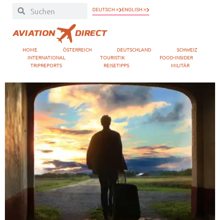
DEUTSCH »
ENGLISH »
HOME
ÖSTERREICH
DEUTSCHLAND
SCHWEIZ
INTERNATIONAL
TOURISTIK
FOOD-INSIDER
TRIPREPORTS
REISETIPPS
MILITÄR