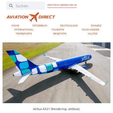
DEUTSCH »
ENGLISH »
HOME
ÖSTERREICH
DEUTSCHLAND
SCHWEIZ
INTERNATIONAL
TOURISTIK
FOOD-INSIDER
TRIPREPORTS
REISETIPPS
MILITÄR
Airbus A321 (Rendering: Jetblue).