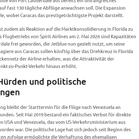
blue von Fort Lauderdale aus bereits ein umfangreiches
uf fast 130 tägliche Abflüge anwachsen soll. Die Expansion
e, wobei Caracas das prestigeträchtigste Projekt darstellt.
st zudem als Reaktion auf die Marktkonsolidierung in Florida zu
 Flugbetriebs von Spirit Airlines am 2. Mai 2026 sind Kapazitäten
dale frei geworden, die Jetblue nun gezielt nutzt, um seine
giere aus Caracas sollen künftig über das Drehkreuz in Florida
ennetz der Airline erhalten, was die Attraktivität der
nkt-zu-Punkt-Verkehr hinaus erhöht.
Hürden und politische
ngen
ung bleibt der Starttermin für die Flüge nach Venezuela an
unden. Seit Mai 2019 bestand ein faktisches Verbot für direkte
n USA und Venezuela, das vom US-Verkehrsministerium aus
rden war. Die politische Lage hat sich jedoch seit Beginn des
ten zufolge ermöglichte die Verhaftung des ehemaligen