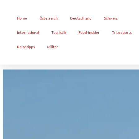
Home
Österreich
Deutschland
Schweiz
International
Touristik
Food-Insider
Tripreports
Reisetipps
Militär