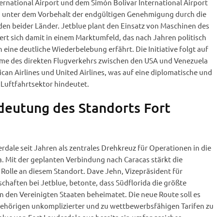
rnational Airport und dem Simón Bolívar International Airport
ch unter dem Vorbehalt der endgültigen Genehmigung durch die
n beider Länder. Jetblue plant den Einsatz von Maschinen des
ert sich damit in einem Marktumfeld, das nach Jahren politisch
ine deutliche Wiederbelebung erfährt. Die Initiative folgt auf
me des direkten Flugverkehrs zwischen den USA und Venezuela
an Airlines und United Airlines, was auf eine diplomatische und
Luftfahrtsektor hindeutet.
deutung des Standorts Fort
rdale seit Jahren als zentrales Drehkreuz für Operationen in die
. Mit der geplanten Verbindung nach Caracas stärkt die
 Rolle an diesem Standort. Dave Jehn, Vizepräsident für
haften bei Jetblue, betonte, dass Südflorida die größte
 den Vereinigten Staaten beheimatet. Die neue Route soll es
gehörigen unkomplizierter und zu wettbewerbsfähigen Tarifen zu