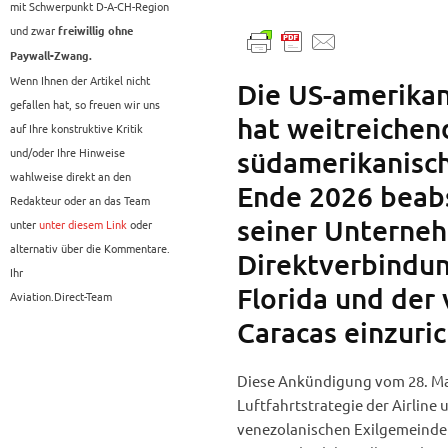
mit Schwerpunkt D-A-CH-Region
und zwar
freiwillig ohne
Paywall-Zwang.
Wenn Ihnen der Artikel nicht
Die US-amerikan
gefallen hat, so freuen wir uns
hat weitreichen
auf Ihre konstruktive Kritik
und/oder Ihre Hinweise
südamerikanisc
wahlweise direkt an den
Ende 2026 beabsi
Redakteur oder an das Team
seiner Unterne
unter
unter diesem Link
oder
alternativ über die Kommentare.
Direktverbindun
Ihr
Florida und der
Aviation.Direct-Team
Caracas einzuric
Diese Ankündigung vom 28. Mai
Luftfahrtstrategie der Airline
venezolanischen Exilgemeinde 