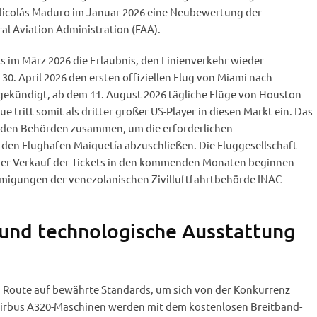
Nicolás Maduro im Januar 2026 eine Neubewertung der
ral Aviation Administration (FAA).
ts im März 2026 die Erlaubnis, den Linienverkehr wieder
0. April 2026 den ersten offiziellen Flug von Miami nach
ngekündigt, ab dem 11. August 2026 tägliche Flüge von Houston
e tritt somit als dritter großer US-Player in diesen Markt ein. Das
 den Behörden zusammen, um die erforderlichen
r den Flughafen Maiquetía abzuschließen. Die Fluggesellschaft
ss der Verkauf der Tickets in den kommenden Monaten beginnen
hmigungen der venezolanischen Zivilluftfahrtbehörde INAC
und technologische Ausstattung
en Route auf bewährte Standards, um sich von der Konkurrenz
Airbus A320-Maschinen werden mit dem kostenlosen Breitband-