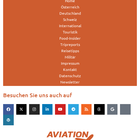
Home
Österreich
Deutschland
Schweiz
International
Touristik
Food-Insider
Tripreports
Reisetipps
Militär
Impressum
Kontakt
Datenschutz
Newsletter
Besuchen Sie uns auch auf