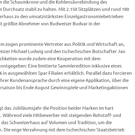
um die Schaumkrone und die Kohlensäurebindung des
 Durchsatz stabil zu halten. Mit 2.150 Sitzplätzen und rund 180
zerhaus zu den umsatzstärksten Einzelgastronomiebetrieben
eit größte Abnehmer von Budweiser Budvar in der
um zogen prominente Vertreter aus Politik und Wirtschaft an,
ister Michael Ludwig und den tschechischen Botschafter Jan
ichkeiten wurde zudem eine Kooperation mit dem
nntgegeben: Eine limitierte Sammleredition inklusive eines
6 in ausgewählten Spar-Filialen erhältlich. Parallel dazu forcieren
g ihrer Kundenansprache durch eine eigene Applikation, über die
saison bis Ende August Gewinnspiele und Marketingaktionen
igt das Jubiläumsjahr die Position beider Marken im hart
 Während viele Mitbewerber mit steigenden Rohstoff- und
 das Schweizerhaus auf Volumen und Tradition, um die
en. Die enge Verzahnung mit dem tschechischen Staatsbetrieb