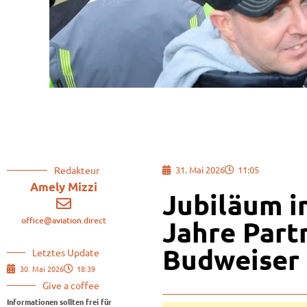
Redakteur
31. Mai 2026
11:05
Amely Mizzi
Jubiläum i
office@aviation.direct
Jahre Part
Budweiser
Letztes Update
30. Mai 2026
18:39
Give a coffee
Informationen sollten frei für