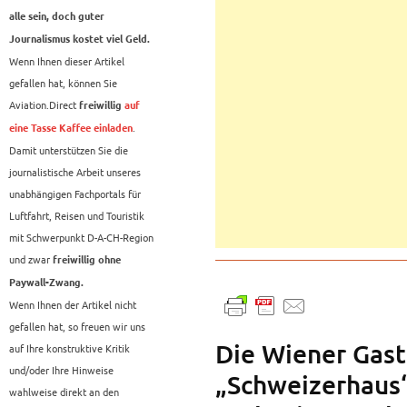
alle sein, doch guter
Journalismus kostet viel Geld.
Wenn Ihnen dieser Artikel
gefallen hat, können Sie
Aviation.Direct
freiwillig
auf
.
eine Tasse Kaffee einladen
Damit unterstützen Sie die
journalistische Arbeit unseres
unabhängigen Fachportals für
Luftfahrt, Reisen und Touristik
mit Schwerpunkt D-A-CH-Region
und zwar
freiwillig ohne
Paywall-Zwang.
Wenn Ihnen der Artikel nicht
gefallen hat, so freuen wir uns
Die Wiener Gast
auf Ihre konstruktive Kritik
und/oder Ihre Hinweise
„Schweizerhaus“
wahlweise direkt an den