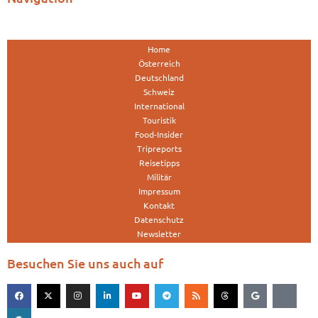
Home
Österreich
Deutschland
Schweiz
International
Touristik
Food-Insider
Tripreports
Reisetipps
Militär
Impressum
Kontakt
Datenschutz
Newsletter
Besuchen Sie uns auch auf