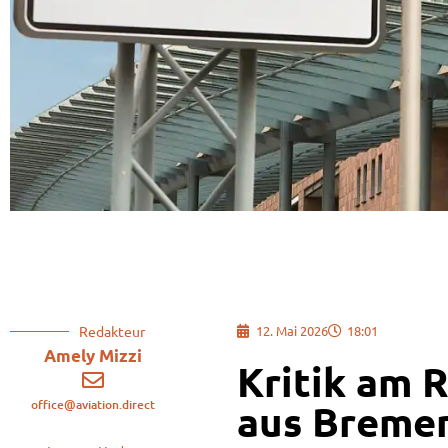
Redakteur
12. Mai 2026
18:01
Amely Mizzi
Kritik am 
office@aviation.direct
aus Bremen