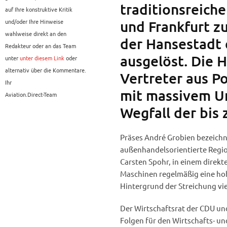
traditionsreich
auf Ihre konstruktive Kritik
und/oder Ihre Hinweise
und Frankfurt zu
wahlweise direkt an den
der Hansestadt 
Redakteur oder an das Team
ausgelöst. Die
unter
unter diesem Link
oder
alternativ über die Kommentare.
Vertreter aus Po
Ihr
mit massivem Un
Aviation.Direct-Team
Wegfall der bis 
Präses André Grobien bezeichne
außenhandelsorientierte Regio
Carsten Spohr, in einem direkt
Maschinen regelmäßig eine hoh
Hintergrund der Streichung vie
Der Wirtschaftsrat der CDU un
Folgen für den Wirtschafts- u