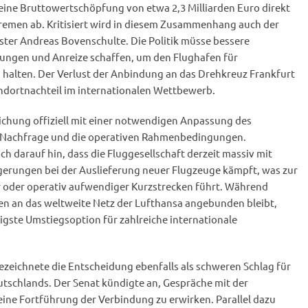
eine Bruttowertschöpfung von etwa 2,3 Milliarden Euro direkt
remen ab. Kritisiert wird in diesem Zusammenhang auch der
ter Andreas Bovenschulte. Die Politik müsse bessere
ungen und Anreize schaffen, um den Flughafen für
u halten. Der Verlust der Anbindung an das Drehkreuz Frankfurt
ndortnachteil im internationalen Wettbewerb.
ichung offiziell mit einer notwendigen Anpassung des
le Nachfrage und die operativen Rahmenbedingungen.
 darauf hin, dass die Fluggesellschaft derzeit massiv mit
erungen bei der Auslieferung neuer Flugzeuge kämpft, was zur
r oder operativ aufwendiger Kurzstrecken führt. Während
n an das weltweite Netz der Lufthansa angebunden bleibt,
tigste Umstiegsoption für zahlreiche internationale
zeichnete die Entscheidung ebenfalls als schweren Schlag für
schlands. Der Senat kündigte an, Gespräche mit der
ine Fortführung der Verbindung zu erwirken. Parallel dazu