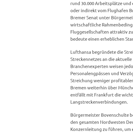
rund 30.000 Arbeitsplätze und 
oder indirekt vom Flughafen B
Bremer Senat unter Bürgermeis
wirtschaftliche Rahmenbeding
Fluggesellschaften attraktiv z
bedeute einen erheblichen Sta
Lufthansa begründete die Stre
Streckennetzes an die aktuel
Branchenexperten weisen jedoch
Personalengpässen und Verzög
Streichung weniger profitable
Bremen weiterhin über Münche
entfällt mit Frankfurt die wich
Langstreckenverbindungen.
Bürgermeister Bovenschulte be
den gesamten Nordwesten Deut
Konzernleitung zu führen, um e