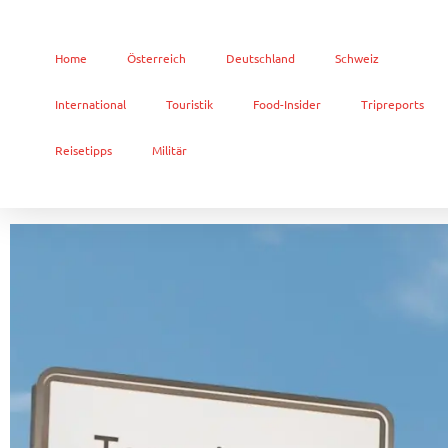
Home
Österreich
Deutschland
Schweiz
International
Touristik
Food-Insider
Tripreports
Reisetipps
Militär