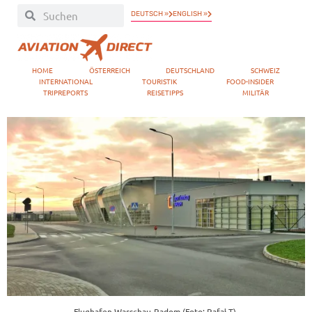
DEUTSCH »
ENGLISH »
HOME
ÖSTERREICH
DEUTSCHLAND
SCHWEIZ
INTERNATIONAL
TOURISTIK
FOOD-INSIDER
TRIPREPORTS
REISETIPPS
MILITÄR
Flughafen Warschau-Radom (Foto: Rafał T).