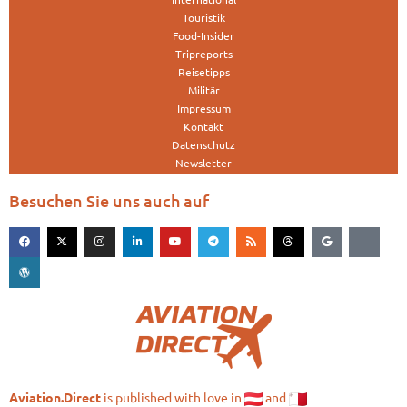
Touristik
Food-Insider
Tripreports
Reisetipps
Militär
Impressum
Kontakt
Datenschutz
Newsletter
Besuchen Sie uns auch auf
is published with love in
and
Aviation.Direct