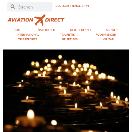
DEUTSCH »
ENGLISH »
HOME
ÖSTERREICH
DEUTSCHLAND
SCHWEIZ
INTERNATIONAL
TOURISTIK
FOOD-INSIDER
TRIPREPORTS
REISETIPPS
MILITÄR