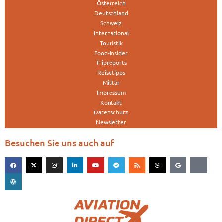
Österreich
Deutschland
Schweiz
International
Touristik
Food-Insider
Tripreports
Reisetipps
Militär
Impressum
Kontakt
Datenschutz
Newsletter
Besuchen Sie uns auch auf