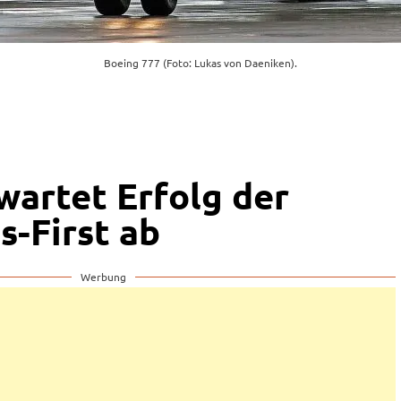
Boeing 777 (Foto: Lukas von Daeniken).
wartet Erfolg der
s-First ab
Werbung