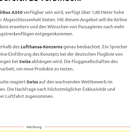
verfügbar sein wird, verfügt über 1,80 Meter hohe
irbus A350
 Abgeschlossenheit bieten. Mit diesem Angebot will die Airline
lebnis erweitern und den Wünschen von Passagieren nach mehr
angstreckenflügen entgegenkommen.
erhalb des
genau beobachtet. Ein Sprecher
Lufthansa-Konzerns
eine Einführung des Konzepts bei der deutschen Fluglinie von
ungen bei
abhängen wird. Die Fluggesellschaften des
Swiss
arbeit, um neue Produkte zu testen.
uite reagiert
auf den wachsenden Wettbewerb im
Swiss
n. Die Nachfrage nach höchstmöglicher Exklusivität und
 der Luftfahrt zugenommen.
Werbung