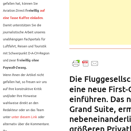
gefallen hat, können Sie
Aviation.Direct
freiwillig
auf
.
eine Tasse Kaffee einladen
Damit unterstützen Sie die
journalistische Arbeit unseres
unabhängigen Fachportals für
Luftfahrt, Reisen und Touristik
mit Schwerpunkt D-A-CH-Region
und zwar
freiwillig ohne
Paywall-Zwang.
Wenn Ihnen der Artikel nicht
Die Fluggesells
gefallen hat, so freuen wir uns
eine neue First
auf Ihre konstruktive Kritik
und/oder Ihre Hinweise
einführen. Das 
wahlweise direkt an den
Grand Suite, er
Redakteur oder an das Team
nebeneinanderli
unter
unter diesem Link
oder
alternativ über die Kommentare.
größeren Privat
Ihr