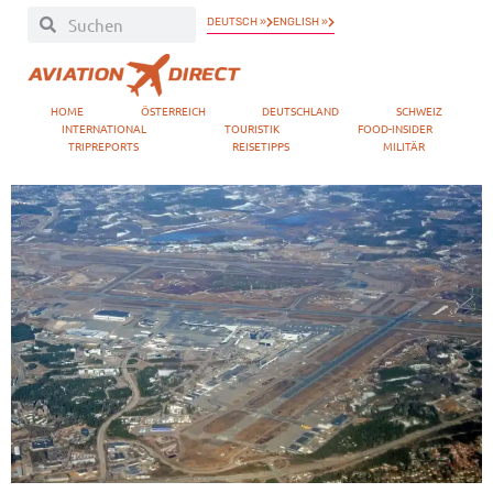
DEUTSCH »
ENGLISH »
HOME
ÖSTERREICH
DEUTSCHLAND
SCHWEIZ
INTERNATIONAL
TOURISTIK
FOOD-INSIDER
TRIPREPORTS
REISETIPPS
MILITÄR