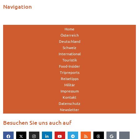
Navigation
Home
Österreich
Deutschland
Schweiz
International
Touristik
Food-Insider
Tripreports
Reisetipps
Militär
Impressum
Kontakt
Datenschutz
Newsletter
Besuchen Sie uns auch auf