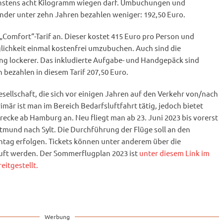
hstens acht Kilogramm wiegen darf. Umbuchungen und
inder unter zehn Jahren bezahlen weniger: 192,50 Euro.
 „Comfort“-Tarif an. Dieser kostet 415 Euro pro Person und
lichkeit einmal kostenfrei umzubuchen. Auch sind die
ng lockerer. Das inkludierte Aufgabe- und Handgepäck sind
 bezahlen in diesem Tarif 207,50 Euro.
gesellschaft, die sich vor einigen Jahren auf den Verkehr von/nach
rimär ist man im Bereich Bedarfsluftfahrt tätig, jedoch bietet
recke ab Hamburg an. Neu fliegt man ab 23. Juni 2023 bis vorerst
tmund nach Sylt. Die Durchführung der Flüge soll an den
tag erfolgen. Tickets können unter anderem über die
ft werden. Der Sommerflugplan 2023 ist
unter diesem Link im
itgestellt.
Werbung