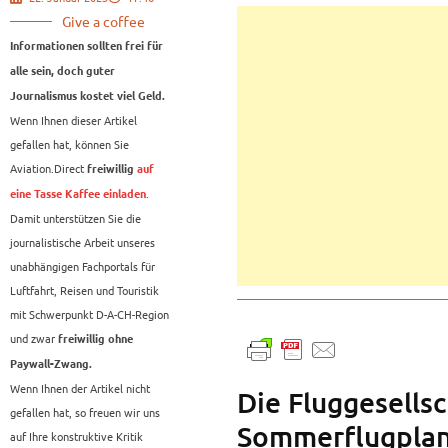
Give a coffee
Informationen sollten frei für
alle sein, doch guter
Journalismus kostet viel Geld.
Wenn Ihnen dieser Artikel
gefallen hat, können Sie
Aviation.Direct
freiwillig
auf
.
eine Tasse Kaffee einladen
Damit unterstützen Sie die
journalistische Arbeit unseres
unabhängigen Fachportals für
Luftfahrt, Reisen und Touristik
mit Schwerpunkt D-A-CH-Region
und zwar
freiwillig ohne
Paywall-Zwang.
Wenn Ihnen der Artikel nicht
Die Fluggesellsc
gefallen hat, so freuen wir uns
Sommerflugplan
auf Ihre konstruktive Kritik