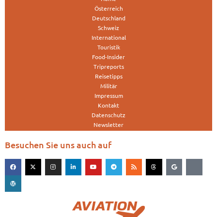
Österreich
Deutschland
Schweiz
International
Touristik
Food-Insider
Tripreports
Reisetipps
Militär
Impressum
Kontakt
Datenschutz
Newsletter
Besuchen Sie uns auch auf