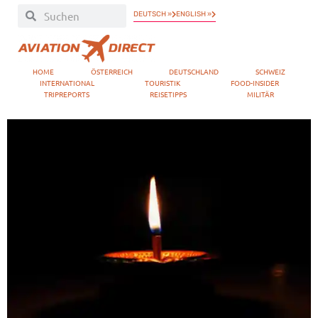
DEUTSCH »
ENGLISH »
HOME
ÖSTERREICH
DEUTSCHLAND
SCHWEIZ
INTERNATIONAL
TOURISTIK
FOOD-INSIDER
TRIPREPORTS
REISETIPPS
MILITÄR