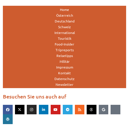
Home
Österreich
Deutschland
Schweiz
International
Touristik
Food-Insider
Tripreports
Reisetipps
Militär
Impressum
Kontakt
Datenschutz
Newsletter
Besuchen Sie uns auch auf