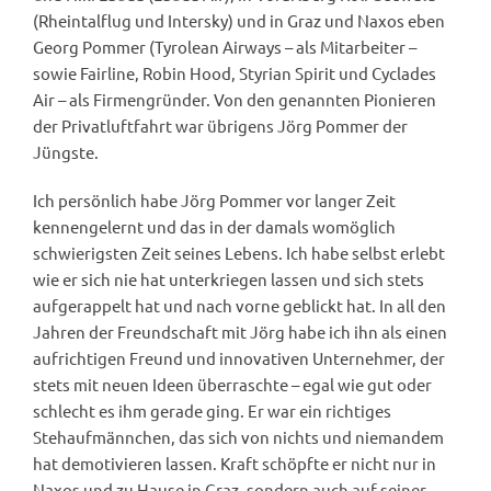
(Rheintalflug und Intersky) und in Graz und Naxos eben
Georg Pommer (Tyrolean Airways – als Mitarbeiter –
sowie Fairline, Robin Hood, Styrian Spirit und Cyclades
Air – als Firmengründer. Von den genannten Pionieren
der Privatluftfahrt war übrigens Jörg Pommer der
Jüngste.
Ich persönlich habe Jörg Pommer vor langer Zeit
kennengelernt und das in der damals womöglich
schwierigsten Zeit seines Lebens. Ich habe selbst erlebt
wie er sich nie hat unterkriegen lassen und sich stets
aufgerappelt hat und nach vorne geblickt hat. In all den
Jahren der Freundschaft mit Jörg habe ich ihn als einen
aufrichtigen Freund und innovativen Unternehmer, der
stets mit neuen Ideen überraschte – egal wie gut oder
schlecht es ihm gerade ging. Er war ein richtiges
Stehaufmännchen, das sich von nichts und niemandem
hat demotivieren lassen. Kraft schöpfte er nicht nur in
Naxos und zu Hause in Graz, sondern auch auf seiner